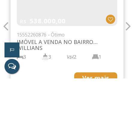
1.500.000,00
R$
1538
2225389
IMÓVEL A VENDA NO BAIRRO
RESIDENCIAL DO BOSQUE
4
3
1
2
440m²
2
360m²
Ver mais
Terrenos
Os melhores terrenos