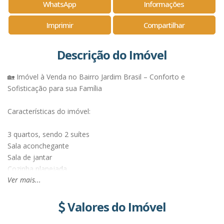
WhatsApp
Informações
Imprimir
Compartilhar
Descrição do Imóvel
🏡 Imóvel à Venda no Bairro Jardim Brasil – Conforto e
Sofisticação para sua Família
Características do imóvel:
3 quartos, sendo 2 suítes
Sala aconchegante
Sala de jantar
Cozinha planejada
Ver mais...
Garagem para 2 carros
Área gourmet
Valores do Imóvel
💰 R$360.000,00