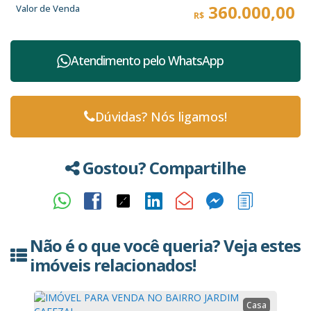
360.000,00
Valor de Venda
R$
📞 Entre em contato com a corretora e agende sua visita:
https://wa.me/5514997649836
Atendimento pelo
WhatsApp
🏢
Imobiliária Corretor Online
– CRECI: 27343 J
👩‍💼 Luana Pinheiro – CRECI: 324037 F
Dúvidas? Nós ligamos!
Gostou? Compartilhe
Não é o que você queria? Veja estes
imóveis relacionados!
Casa