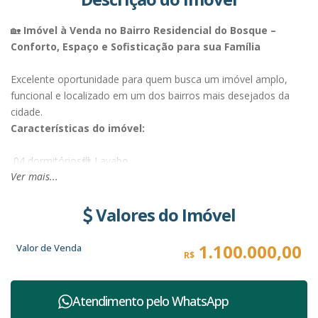
🏡
Imóvel à Venda no Bairro Residencial do Bosque –
Conforto, Espaço e Sofisticação para sua Família
Excelente oportunidade para quem busca um imóvel amplo,
funcional e localizado em um dos bairros mais desejados da
cidade.
Características do imóvel:
04 dormitórios🚻 Lavabo
Ver mais...
02 banheiros
Sala de estar
Sala de jantar
Valores do Imóvel
Cozinha planejada
Escritório
1.100.000,00
Valor de Venda
R$
Área de serviço
Quintal amplo
Garagem para 03 carros
Atendimento pelo
WhatsApp