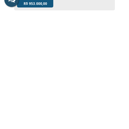
R$
953.000,00
Casa
1439
IMÓVEL A VENDA NO BAIRRO PORTAL DO
LAGO
Valor de Venda
R$
780.000,00
Casa