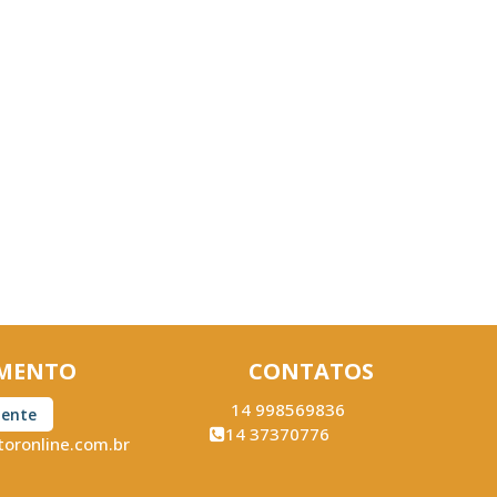
MENTO
CONTATOS
14 998569836
iente
14 37370776
oronline.com.br