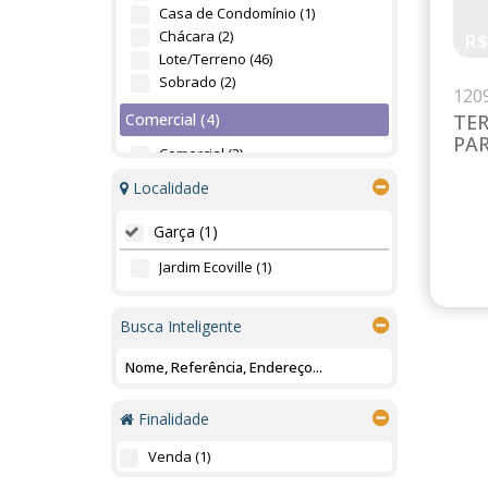
Casa de Condomínio (1)
Chácara (2)
R
Lote/Terreno (46)
Sobrado (2)
120
Comercial (4)
TER
PAR
Comercial (3)
Prédio (1)
Localidade
Industrial (2)
Garça (1)
Prédio industrial (2)
Jardim Ecoville (1)
Misto (2)
Hotel Office (1)
Busca Inteligente
Residencial e Comercial (1)
Rural (1)
Fazenda (1)
Finalidade
Venda (1)