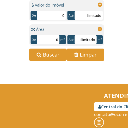
Valor do Imóvel
De
Até
Área
De
m²
Até
m²
Buscar
Limpar
ATENDI
Central do Cl
contato@ocorret