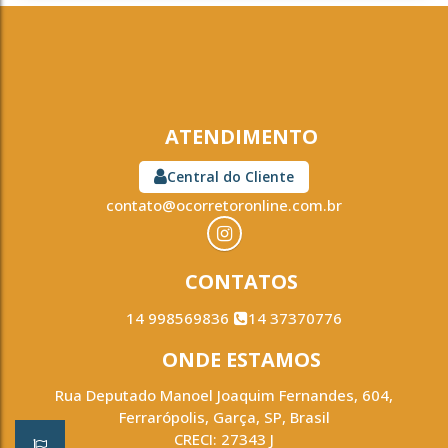
ATENDIMENTO
Central do Cliente
contato@ocorretoronline.com.br
CONTATOS
14 998569836
14 37370776
ONDE ESTAMOS
Rua Deputado Manoel Joaquim Fernandes
,
604
,
Ferrarópolis
,
Garça
,
SP
,
Brasil
CRECI: 27343 J