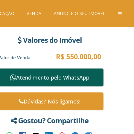
CAÇÃO
VENDA
ANUNCIE O SEU IMÓVEL
Valores do Imóvel
R$
550.000,00
Valor de Venda
Atendimento pelo
WhatsApp
Dúvidas? Nós ligamos!
Gostou? Compartilhe