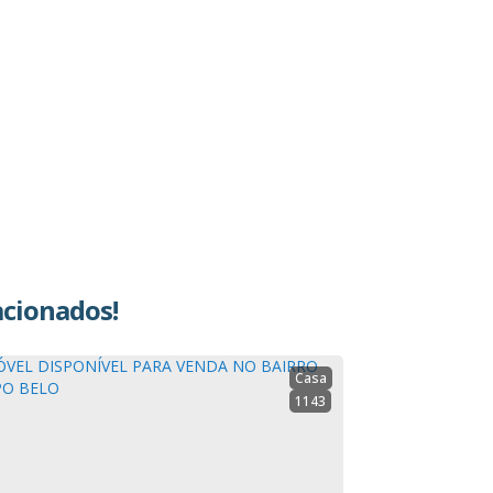
acionados!
Casa
1143