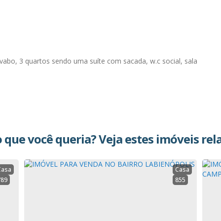
avabo, 3 quartos sendo uma suíte com sacada, w.c social, sala
.
 que você queria? Veja estes imóveis rel
Casa
Casa
789
855