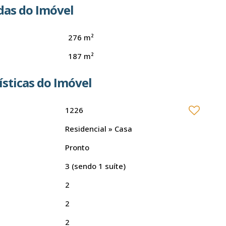
as do Imóvel
276 m²
187 m²
ísticas do Imóvel
1226
Residencial
»
Casa
Pronto
3 (sendo 1 suíte)
2
2
2