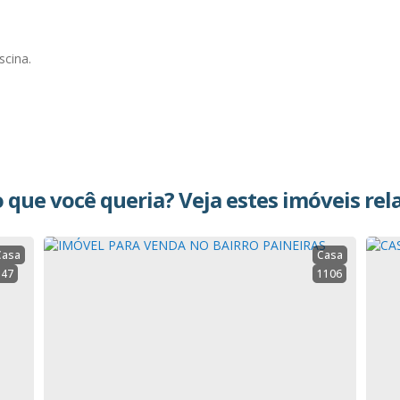
scina.
 que você queria? Veja estes imóveis rel
Casa
Casa
147
1106
as.