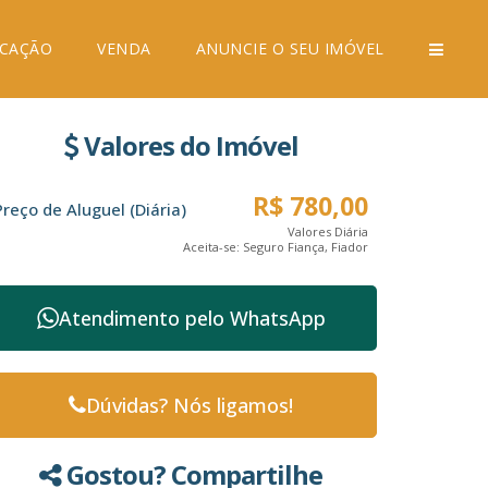
CAÇÃO
VENDA
ANUNCIE O SEU IMÓVEL
Valores do Imóvel
R$
780,00
Preço de Aluguel (Diária)
Valores Diária
Aceita-se: Seguro Fiança, Fiador
Atendimento pelo
WhatsApp
Dúvidas? Nós ligamos!
Gostou? Compartilhe