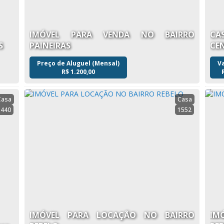
6 (14)3737-0776
IMÓVEL PARA VENDA NO BAIRRO
CA
S
PAINEIRAS
CE
Preço de Aluguel (Mensal)
V
R$
1.200,00
Casa
Casa
1440
1552
IMÓVEL PARA LOCAÇÃO NO BAIRRO
IM