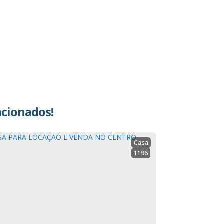
acionados!
Casa
1196