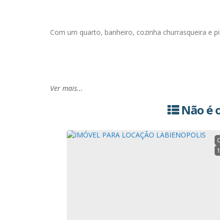
Com um quarto, banheiro, cozinha churrasqueira e pi
Ver mais...
DIÁRIA: R$250,00.
Não é o
OBS:
O anúncio não compreende datas comemorativ