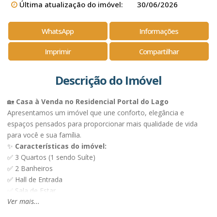
Última atualização do imóvel:
30/06/2026
WhatsApp
Informações
Imprimir
Compartilhar
Descrição do Imóvel
🏡
Casa à Venda no Residencial Portal do Lago
Apresentamos um imóvel que une conforto, elegância e
espaços pensados para proporcionar mais qualidade de vida
para você e sua família.
✨
Características do imóvel:
✅ 3 Quartos (1 sendo Suíte)
✅ 2 Banheiros
✅ Hall de Entrada
✅ Sala de Estar
Ver mais...
✅ Copa
✅ Cozinha