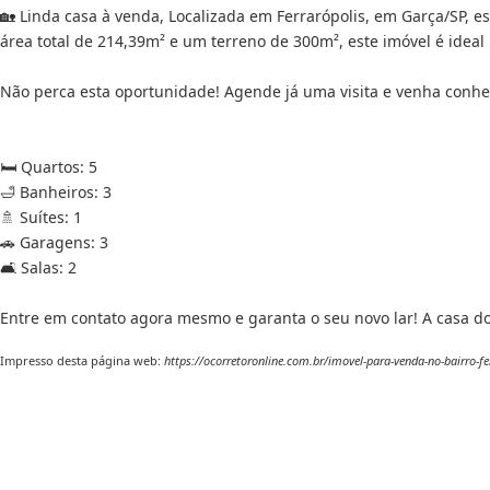
🏡 Linda casa à venda, Localizada em Ferrarópolis, em Garça/SP, 
área total de 214,39m² e um terreno de 300m², este imóvel é ideal
Não perca esta oportunidade! Agende já uma visita e venha conhec
🛏 Quartos: 5
🛁 Banheiros: 3
🚿 Suítes: 1
🚗 Garagens: 3
🛋 Salas: 2
Entre em contato agora mesmo e garanta o seu novo lar! A casa d
Impresso desta página web:
https://ocorretoronline.com.br/imovel-para-venda-no-bairro-fe