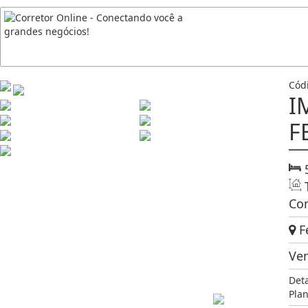
Cód
I
F
Co
Fe
Ve
Det
Pla