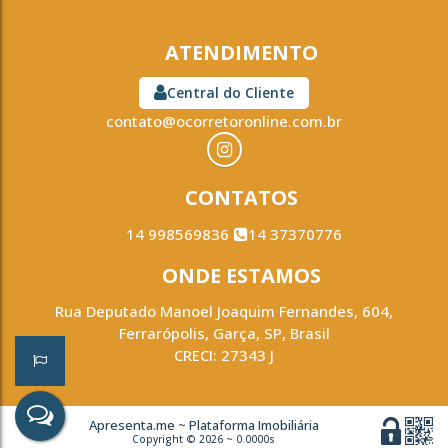
ATENDIMENTO
Central do Cliente
contato@ocorretoronline.com.br
CONTATOS
14 998569836
14 37370776
ONDE ESTAMOS
Rua Deputado Manoel Joaquim Fernandes
,
604
,
Ferrarópolis
,
Garça
,
SP
,
Brasil
CRECI: 27343 J
Apresenta.me ~ Plataforma Imobiliária
Copyright © 2026 ~ 0.0000s