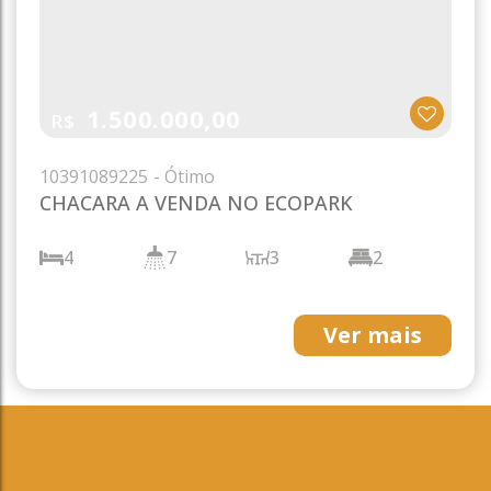
1.500.000,00
R$
1039
1089225
CHACARA A VENDA NO ECOPARK
4
7
3
2
490m²
3m²
Ver mais