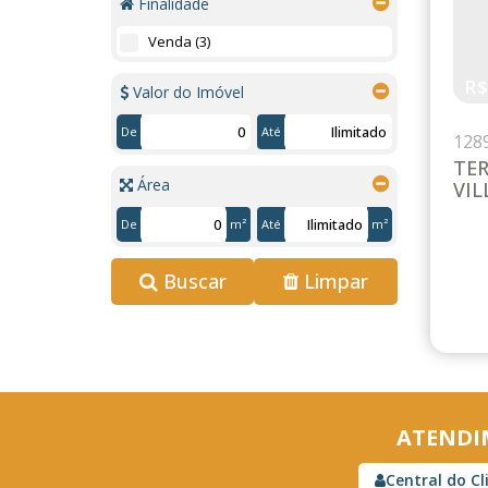
Finalidade
(11)
Venda (3)
Ecopark (Estancia São Sebastião) (3)
R
Jardim Cerejeiras (1)
Valor do Imóvel
Jardim das Cerejeiras (1)
Residencial Quinta da Baronesa (4)
De
Até
128
Santa Maria (1)
TE
Santa Maria (1)
Área
VIL
De
m²
Até
m²
Buscar
Limpar
ATENDI
Central do Cl