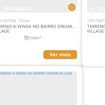
165.000,00
185
$
R$
0
1447344
1291
1447
RRENO A VENDA NO BAIRRO DREAM
TERRENO
LAGE
VILLAGE
1000m²
Ver mais