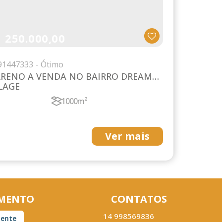
250.000,00
$
9
1447333
RRENO A VENDA NO BAIRRO DREAM
LAGE
1000m²
Ver mais
MENTO
CONTATOS
14 998569836
iente