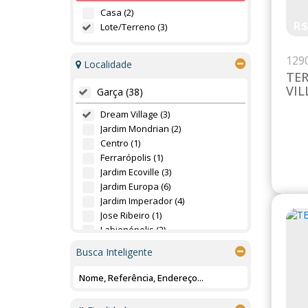
Casa (2)
R
Lote/Terreno (3)
129
Localidade
TE
VIL
Garça (38)
Dream Village (3)
Jardim Mondrian (2)
Centro (1)
Ferrarópolis (1)
Jardim Ecoville (3)
Jardim Europa (6)
Jardim Imperador (4)
Jose Ribeiro (1)
Labienópolis (2)
Le Sorelle (5)
Busca Inteligente
Portal do Lago (2)
Rebelo (2)
Residencial Campo Belo (1)
Residencial do Bosque (5)