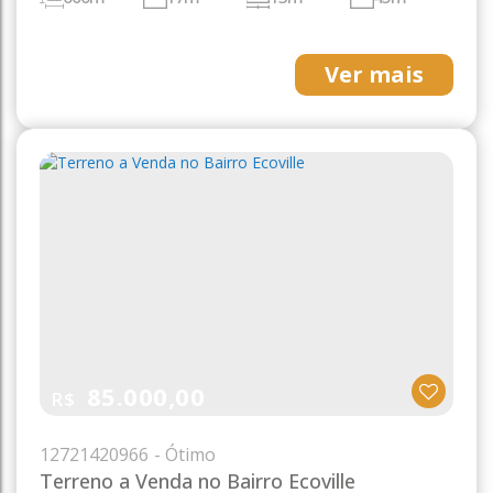
40m
Ver mais
85.000,00
R$
1272
1420966
Terreno a Venda no Bairro Ecoville