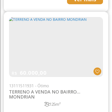
60.000,00
R$
1311
1511931
TERRENO A VENDA NO BAIRRO
MONDRIAN
125m²