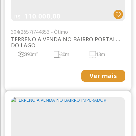
110.000,00
R$
304
(2657)
744853
TERRENO A VENDA NO BAIRRO PORTAL
DO LAGO
390m²
30m
13m
Ver mais