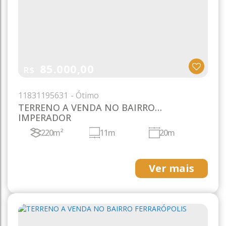
85.000,00
R$
1183
1195631
TERRENO A VENDA NO BAIRRO
IMPERADOR
220m²
11m
20m
Ver mais