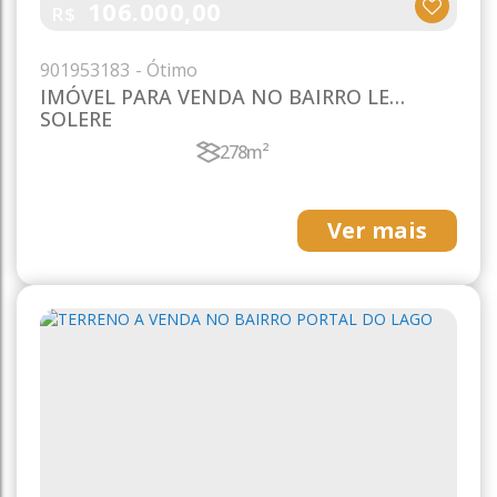
106.000,00
R$
901
953183
IMÓVEL PARA VENDA NO BAIRRO LE
SOLERE
278m²
Ver mais