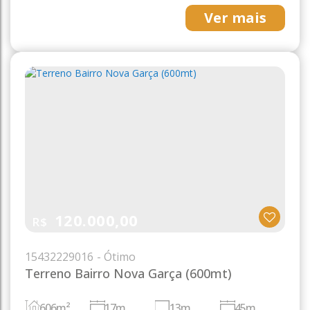
Ver mais
120.000,00
R$
1543
2229016
Terreno Bairro Nova Garça (600mt)
606m²
17m
13m
45m