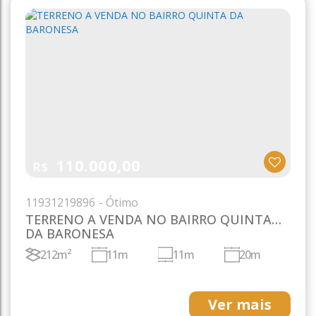
110.000,00
R$
1193
1219896
TERRENO A VENDA NO BAIRRO QUINTA
DA BARONESA
212m²
11m
11m
20m
19m
Ver mais