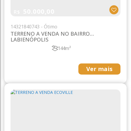
50.000,00
R$
1432
1840743
TERRENO A VENDA NO BAIRRO
LABIENÓPOLIS
144m²
Ver mais