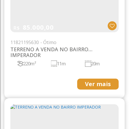
85.000,00
R$
1182
1195630
TERRENO A VENDA NO BAIRRO
IMPERADOR
220m²
11m
20m
Ver mais