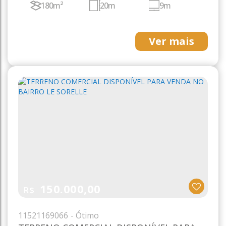
180m²
20m
9m
Ver mais
150.000,00
R$
1152
1169066