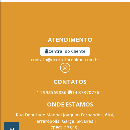
ATENDIMENTO
Central do Cliente
contato@ocorretoronline.com.br
CONTATOS
14 998569836
14 37370776
ONDE ESTAMOS
Rua Deputado Manoel Joaquim Fernandes
,
604
,
Ferrarópolis
,
Garça
,
SP
,
Brasil
CRECI: 27343 J