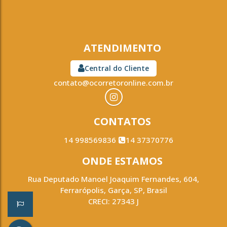
ATENDIMENTO
Central do Cliente
contato@ocorretoronline.com.br
CONTATOS
14 998569836
14 37370776
ONDE ESTAMOS
Rua Deputado Manoel Joaquim Fernandes
,
604
,
Ferrarópolis
,
Garça
,
SP
,
Brasil
CRECI: 27343 J