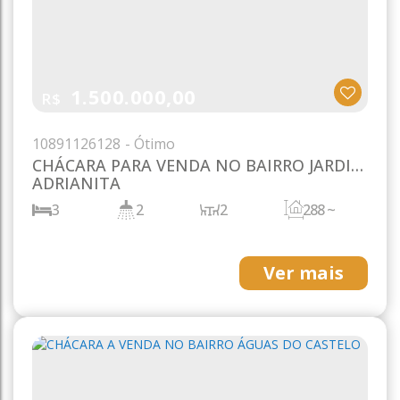
1.500.000,00
R$
1089
1126128
CHÁCARA PARA VENDA NO BAIRRO JARDIM
ADRIANITA
3
2
2
288 ~
28787m²
7200m²
60m
60m
120m
Ver mais
120m