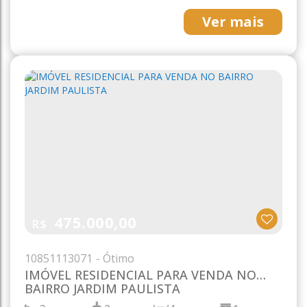
1
200m²
20m
10m
Ver mais
10m
20m
20m
475.000,00
R$
1085
1113071
IMÓVEL RESIDENCIAL PARA VENDA NO
BAIRRO JARDIM PAULISTA