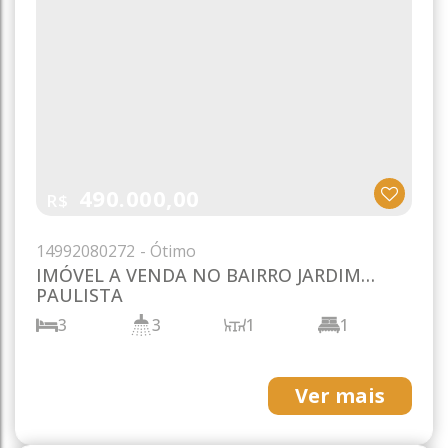
490.000,00
R$
1499
2080272
IMÓVEL A VENDA NO BAIRRO JARDIM
PAULISTA
3
3
1
1
218m²
2
300m²
Ver mais