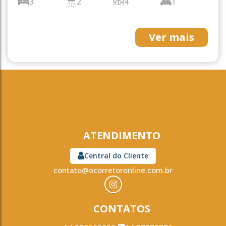
3
2
4
1
2
195m²
300m²
25m
Ver mais
12m
ATENDIMENTO
Central do Cliente
contato@ocorretoronline.com.br
CONTATOS