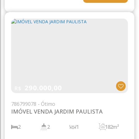
290.000,00
R$
786
799078
IMÓVEL VENDA JARDIM PAULISTA
2
2
1
182m²