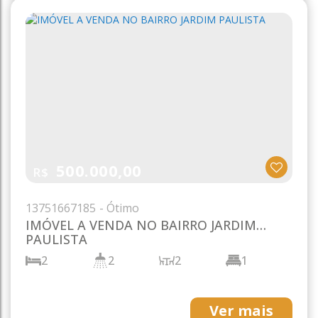
500.000,00
R$
1375
1667185
IMÓVEL A VENDA NO BAIRRO JARDIM
PAULISTA
2
2
2
1
156m²
1
300m²
25m
Ver mais
12m