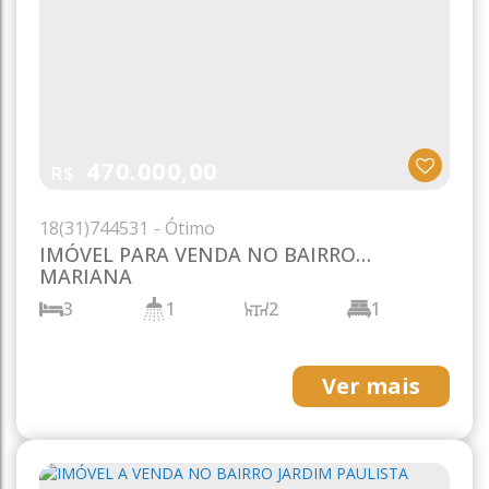
470.000,00
R$
18
(31)
744531
IMÓVEL PARA VENDA NO BAIRRO
MARIANA
3
1
2
1
1
Ver mais