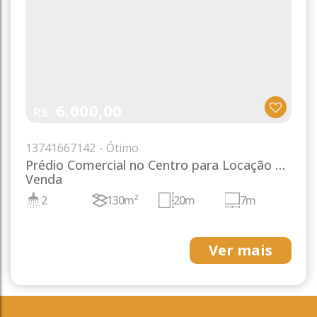
6.000,00
R$
1374
1667142
Prédio Comercial no Centro para Locação e
Venda
2
130m²
20m
7m
Ver mais