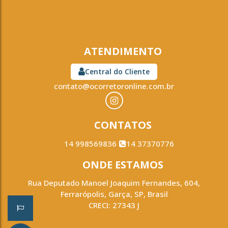
ATENDIMENTO
Central do Cliente
contato@ocorretoronline.com.br
CONTATOS
14 998569836
14 37370776
ONDE ESTAMOS
Rua Deputado Manoel Joaquim Fernandes
,
604
,
Ferrarópolis
,
Garça
,
SP
,
Brasil
CRECI: 27343 J