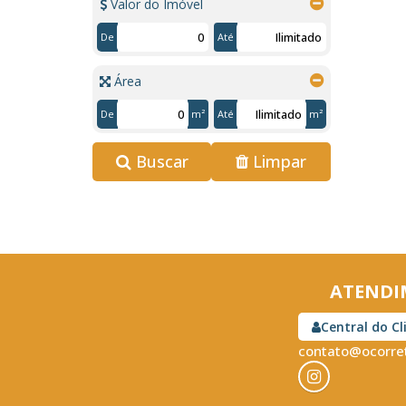
Valor do Imóvel
De
Até
Área
De
m²
Até
m²
Buscar
Limpar
ATENDI
Central do Cl
contato@ocorret