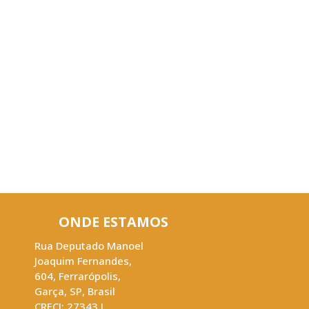
ONDE ESTAMOS
Rua Deputado Manoel
Joaquim Fernandes
,
604
,
Ferrarópolis
,
Garça
,
SP
,
Brasil
CRECI: 27343 J