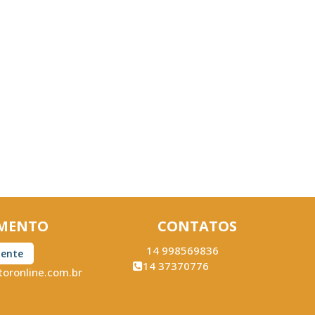
MENTO
CONTATOS
14 998569836
iente
14 37370776
oronline.com.br